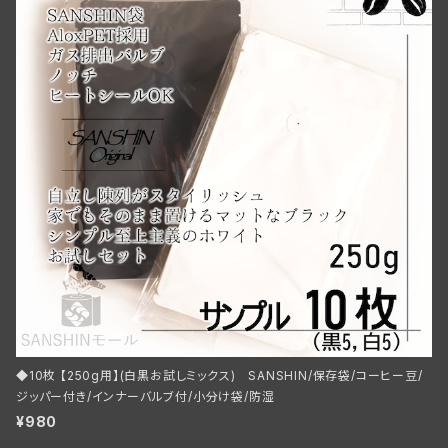
◆10枚 【250g用】(白黒お試しミックス) SANSHIN/保存袋/コーヒー豆/
ジッパー付き/インナーバルブ付/小分け袋/防湿
¥980