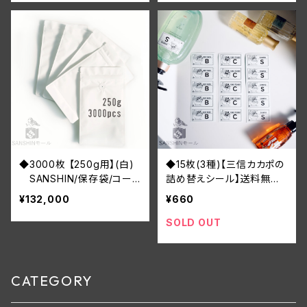
送料無料
送料無料
◆3000枚 【250g用】(白)
◆15枚(3種)【三信カカポの
SANSHIN/保存袋/コー
詰め替えシール】送料無料
ヒー豆/ジッパー付き/インナ
／耐水ステッカー
¥132,000
¥660
ーバルブ付/小分け袋/防湿/
送料無料
SOLD OUT
CATEGORY