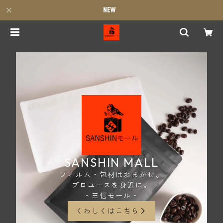
SANSHIN MALL
フィルム・包材はおまかせ。
プロユースを身近に。
‐三信モール‐
くわしくはこちら