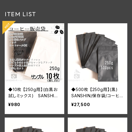
ITEM LIST
◆10枚 【250g用】(白黒お
◆500枚 【250g用】(黒)
試しミックス) SANSHIN/
SANSHIN/保存袋/コーヒ
保存袋/コーヒー豆/ジッパ
ー豆/ジッパー付き/インナ
¥980
¥27,500
ー付き/インナーバルブ付/
ーバルブ付/小分け袋/防湿/
小分け袋/防湿
送料無料