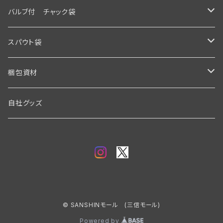
バルブ付 チャック袋
フラットボトム
スパウト袋
スタンド式
スタンド式
梱包資材
クッション封筒(プチプチ/エアークッション)
スクリューキャップ
クッション封筒
自社グッズ
キャップ
© SANSHINモール (三信モール)
Powered by